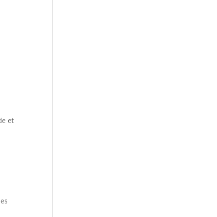
de et
des