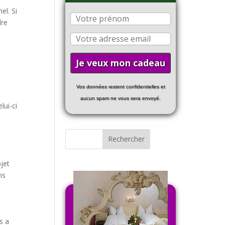
el. Si
dre
Vos données restent confidentielles et
aucun spam ne vous sera envoyé.
lui-ci
bjet
ns
s a