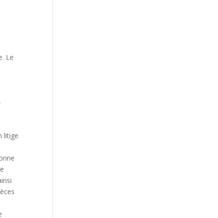
e. Le
-
litige
sonne
re
insi
ièces
e