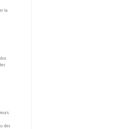
er la
plus
des
.
ieurs
ou des