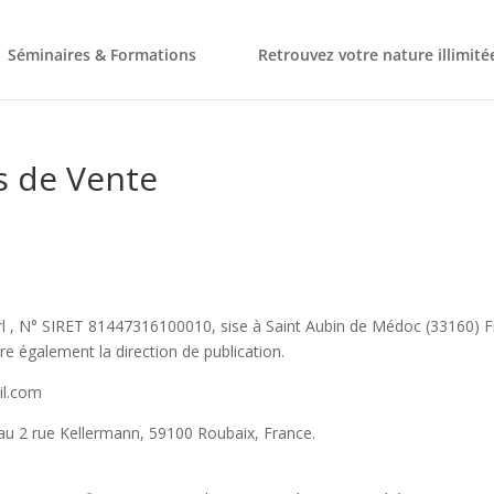
Séminaires & Formations
Retrouvez votre nature illimité
s de Vente
rl , N° SIRET 81447316100010, sise à Saint Aubin de Médoc (33160) F
e également la direction de publication.
il.com
 au 2 rue Kellermann, 59100 Roubaix, France.