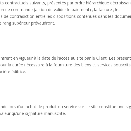
s contractuels suivants, présentés par ordre hiérarchique décroissant
on de commande (action de valider le paiement) ; la facture ; les
as de contradiction entre les dispositions contenues dans les docume
de rang supérieur prévaudront.
rent en vigueur à la date de l’accès au site par le Client. Les présen
ur la durée nécessaire à la fourniture des biens et services souscrits
ciété éditrice.
de lors d’un achat de produit ou service sur ce site constitue une si
 valeur qu’une signature manuscrite.