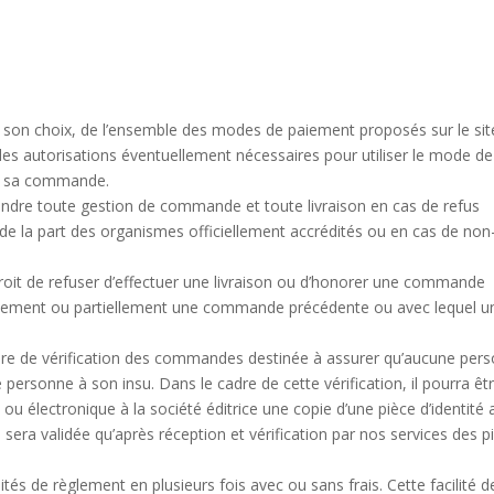
 son choix, de l’ensemble des modes de paiement proposés sur le sit
se des autorisations éventuellement nécessaires pour utiliser le mode de
 de sa commande.
spendre toute gestion de commande et toute livraison en cas de refus
 de la part des organismes officiellement accrédités ou en cas de non
roit de refuser d’effectuer une livraison ou d’honorer une commande
talement ou partiellement une commande précédente ou avec lequel un 
dure de vérification des commandes destinée à assurer qu’aucune per
 personne à son insu. Dans le cadre de cette vérification, il pourra êt
u électronique à la société éditrice une copie d’une pièce d’identité a
 sera validée qu’après réception et vérification par nos services des p
tés de règlement en plusieurs fois avec ou sans frais. Cette facilité d