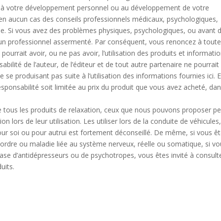
ce à votre développement personnel ou au développement de votre
 en aucun cas des conseils professionnels médicaux, psychologiques,
ne. Si vous avez des problèmes physiques, psychologiques, ou avant 
 un professionnel assermenté. Par conséquent, vous renoncez à tout
pourrait avoir, ou ne pas avoir, l’utilisation des produits et informati
abilité de l’auteur, de l’éditeur et de tout autre partenaire ne pourrait
se produisant pas suite à l’utilisation des informations fournies ici. 
esponsabilité soit limitée au prix du produit que vous avez acheté, dan
 tous les produits de relaxation, ceux que nous pouvons proposer p
on lors de leur utilisation. Les utiliser lors de la conduite de véhicules
our soi ou pour autrui est fortement déconseillé. De même, si vous ê
ésordre ou maladie liée au système nerveux, réelle ou somatique, si v
ase d’antidépresseurs ou de psychotropes, vous êtes invité à consult
uits.