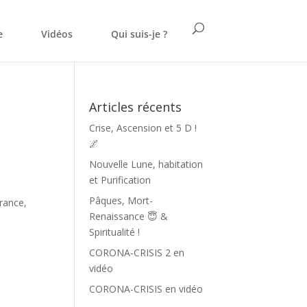
e
Vidéos
Qui suis-je ?
Articles récents
Crise, Ascension et 5 D !
🌌
Nouvelle Lune, habitation
et Purification
Pâques, Mort-
rance,
Renaissance 😇 &
Spiritualité !
CORONA-CRISIS 2 en
vidéo
CORONA-CRISIS en vidéo