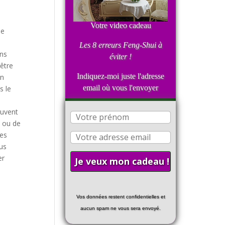
Votre video cadeau
de
e
Les 8 erreurs Feng-Shui
à
ons
éviter !
 être
Indiquez-moi juste l'adresse
En
email où vous l'envoyer
s le
euvent
, ou de
tes
ous
er
Vos données restent confidentielles et
aucun spam ne vous sera envoyé.