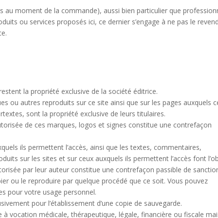
ans au moment de la commande), aussi bien particulier que professionn
duits ou services proposés ici, ce dernier s’engage à ne pas le reven
ce.
 restent la propriété exclusive de la société éditrice.
 ou autres reproduits sur ce site ainsi que sur les pages auxquels ce
textes, sont la propriété exclusive de leurs titulaires.
autorisée de ces marques, logos et signes constitue une contrefaçon
auxquels ils permettent l’accès, ainsi que les textes, commentaires,
duits sur les sites et sur ceux auxquels ils permettent l’accès font l’o
utorisée par leur auteur constitue une contrefaçon passible de sanctio
pier ou le reproduire par quelque procédé que ce soit. Vous pouvez
es pour votre usage personnel.
usivement pour l’établissement d’une copie de sauvegarde.
e à vocation médicale, thérapeutique, légale, financière ou fiscale mai