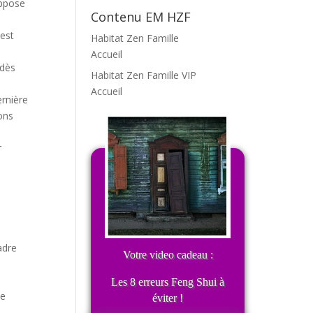
uppose
Contenu EM HZF
 est
Habitat Zen Famille
Accueil
 dès
Habitat Zen Famille VIP
Accueil
ernière
ions
r
adre
Votre video cadeau :
Les 8 erreurs Feng Shui à
le
éviter !