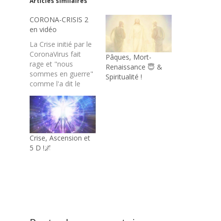
Articles similaires
CORONA-CRISIS 2
en vidéo
La Crise initié par le
CoronaVirus fait
Pâques, Mort-
rage et "nous
Renaissance 😇 &
sommes en guerre"
Spiritualité !
comme l'a dit le
grand Macron ! Mais
la guerre de quoi au
fait ? Ma réponse en
vidéo : ***
SOLUTIONS
Crise, Ascension et
CORONA-CRISIS
5 D !🌌
Coronavirus Covid19
- 2ème partie ***
Solutions
Énergétiques,
Spirituelles, avec
vision Symbolique
(Alchimique)… Je…