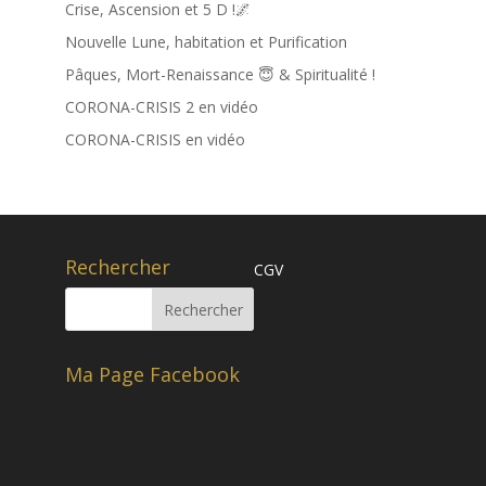
Crise, Ascension et 5 D !🌌
Nouvelle Lune, habitation et Purification
Pâques, Mort-Renaissance 😇 & Spiritualité !
CORONA-CRISIS 2 en vidéo
CORONA-CRISIS en vidéo
Rechercher
CGV
Ma Page Facebook