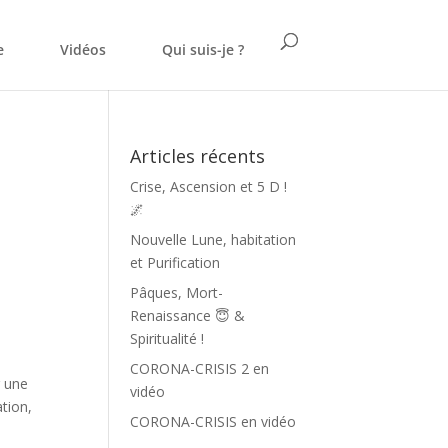
e
Vidéos
Qui suis-je ?
Articles récents
Crise, Ascension et 5 D !
🌌
Nouvelle Lune, habitation
et Purification
Pâques, Mort-
Renaissance 😇 &
Spiritualité !
CORONA-CRISIS 2 en
r une
vidéo
ation,
CORONA-CRISIS en vidéo