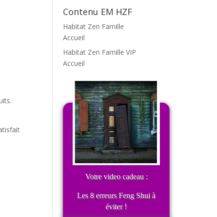
Contenu EM HZF
Habitat Zen Famille
Accueil
Habitat Zen Famille VIP
Accueil
its.
tisfait
Votre video cadeau :
Les 8 erreurs Feng Shui à
éviter !