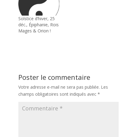
électromagnétiques
fleure bon la
paranoïa,
Solstice d’hiver, 25
l’hypocondrie, la
déc., Épiphanie, Rois
pure folie mentale.
Mages & Orion !
C’est du moins
l’image qui en est
souvent véhiculée
par les medias. La
semaine dernière,
pour la toute
première fois, un
Poster le commentaire
tribunal…
Votre adresse e-mail ne sera pas publiée.
Les
champs obligatoires sont indiqués avec
*