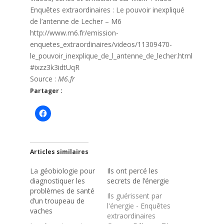
Enquêtes extraordinaires : Le pouvoir inexpliqué
de l’antenne de Lecher – M6
http://www.m6.fr/emission-
enquetes_extraordinaires/videos/11309470-
le_pouvoir_inexplique_de_l_antenne_de_lecher.html
#ixzz3k3idtUqR
Source :
M6.fr
Partager :
Articles similaires
La géobiologie pour
Ils ont percé les
diagnostiquer les
secrets de l’énergie
problèmes de santé
Ils guérissent par
d’un troupeau de
l'énergie - Enquêtes
vaches
extraordinaires